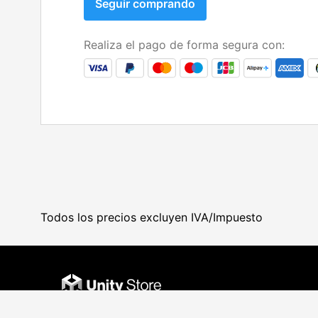
Seguir comprando
Realiza el pago de forma segura con:
Todos los precios excluyen IVA/Impuesto
Derechos de autor
© 2026 Unity Technologies