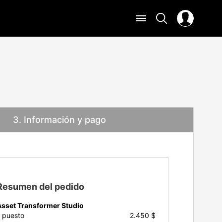
3
. Información y pago
Resumen del pedido
Asset Transformer Studio
1
puesto
2.450 $