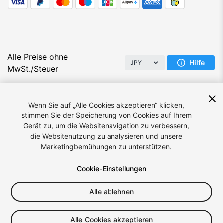
Alle Preise ohne
Hilfe
JPY
MwSt./Steuer
Wenn Sie auf „Alle Cookies akzeptieren“ klicken,
stimmen Sie der Speicherung von Cookies auf Ihrem
Gerät zu, um die Websitenavigation zu verbessern,
die Websitenutzung zu analysieren und unsere
Sprache:
Deutsch
Marketingbemühungen zu unterstützen.
Cookie-Einstellungen
Alle ablehnen
© 2026 Unity Technologies
Rechtliches
Datenschutzrichtlinie
Cookies
Meine personenbezogenen Daten nicht verkaufen/offenlegen
Alle Cookies akzeptieren
Cookie-Präferenzen