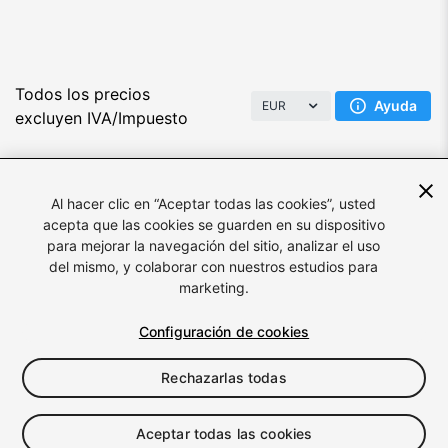
Todos los precios
Ayuda
EUR
excluyen IVA/Impuesto
Al hacer clic en “Aceptar todas las cookies”, usted
acepta que las cookies se guarden en su dispositivo
para mejorar la navegación del sitio, analizar el uso
del mismo, y colaborar con nuestros estudios para
Idioma:
Español
marketing.
Configuración de cookies
© 2026 Unity Technologies
Rechazarlas todas
Información legal
Política de privacidad
Cookies
No quiero que se comparta ni se venda mi información
personal
Aceptar todas las cookies
Preferencias de cookies