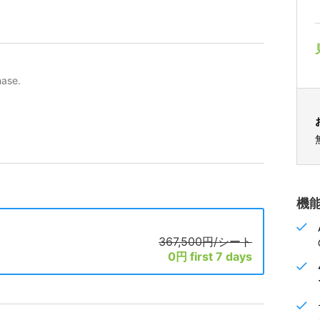
hase.
機能
367,500円/シート
0円 first 7 days