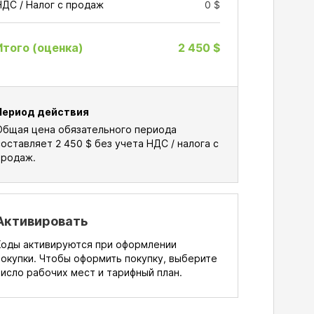
НДС / Налог с продаж
0 $
Итого (оценка)
2 450 $
Период действия
Общая цена обязательного периода
составляет
2 450 $
без учета НДС / налога с
продаж.
Активировать
Коды активируются при оформлении
покупки. Чтобы оформить покупку, выберите
число рабочих мест и тарифный план.