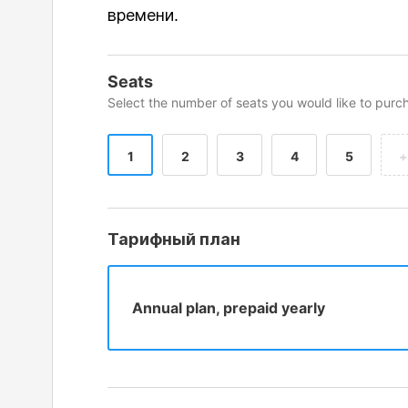
времени.
Seats
Select the number of seats you would like to purc
1
2
3
4
5
+
Тарифный план
Annual plan, prepaid yearly